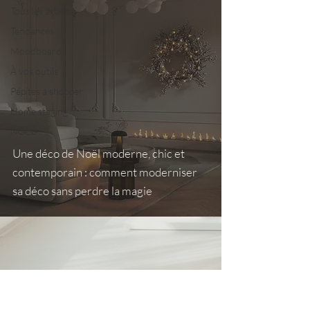
Tous les articles
Tendances
Moodboard
À vos outils
Pépites à shopper
Home staging
NOËL
NOËL
Une déco de Noël moderne, chic et
contemporain : comment moderniser
sa déco sans perdre la magie
Nous contacter