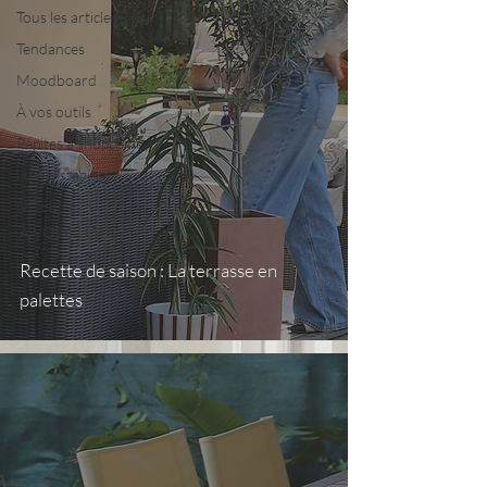
Tous les articles
Tendances
Moodboard
À vos outils
Pépites à shopper
Home staging
NOËL
À VOS OUTILS
Recette de saison : La terrasse en
palettes