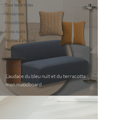
Tous les articles
Tendances
Moodboard
À vos outils
Pépites à shopper
Home staging
NOËL
MOODBOARD
L'audace du bleu nuit et du terracotta :
mon moodboard
Nous contacter