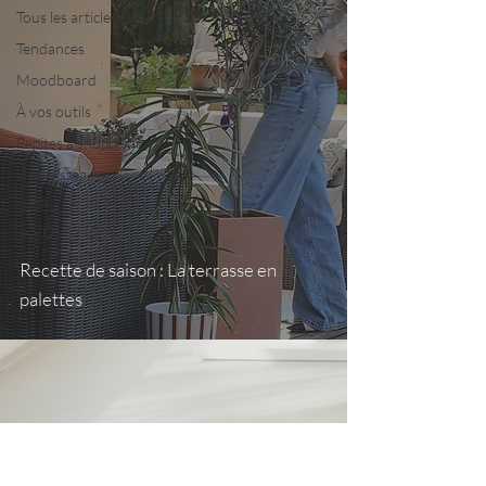
Tous les articles
Tendances
Moodboard
À vos outils
Pépites à shopper
Home staging
NOËL
À VOS OUTILS
Recette de saison : La terrasse en
palettes
Nous contacter