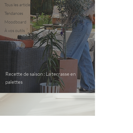
Tous les articles
Tendances
Moodboard
À vos outils
Pépites à shopper
Home staging
NOËL
À VOS OUTILS
Recette de saison : La terrasse en
palettes
Nous contacter