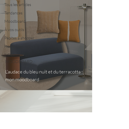
Tous les articles
Tendances
Moodboard
À vos outils
Pépites à shopper
Home staging
NOËL
MOODBOARD
L'audace du bleu nuit et du terracotta :
mon moodboard
Nous contacter