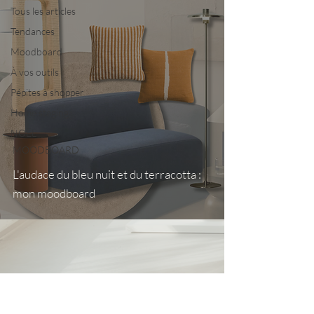
Tous les articles
Tendances
Moodboard
À vos outils
Pépites à shopper
Home staging
NOËL
MOODBOARD
L'audace du bleu nuit et du terracotta :
mon moodboard
Nous contacter