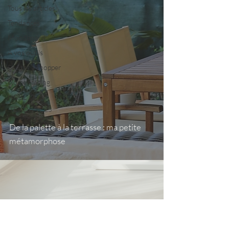
Tous les articles
Tendances
Moodboard
À vos outils
Pépites à shopper
Home staging
NOËL
TENDANCES
De la palette à la terrasse : ma petite
métamorphose
Nous contacter