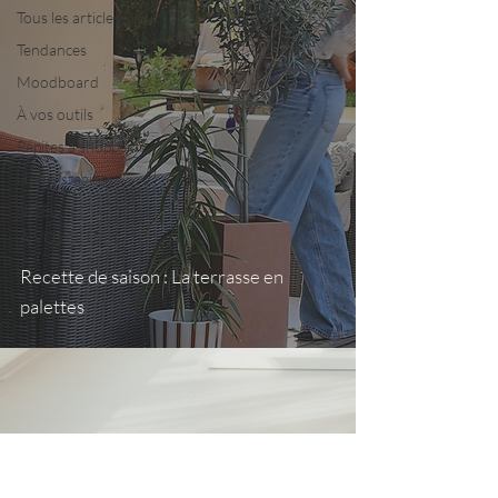
Tous les articles
Tendances
Moodboard
À vos outils
Pépites à shopper
Home staging
NOËL
À VOS OUTILS
Recette de saison : La terrasse en
palettes
Nous contacter