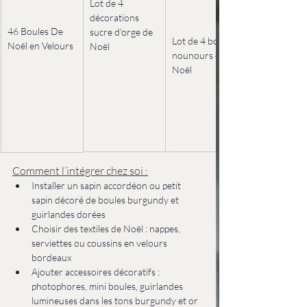
Lot de 4 
décorations 
46 Boules De 
sucre d'orge de 
Lot de 4 boules 
Noël en Velours
Noël 
nounours de 
Noël 
Comment l’intégrer chez soi :
Installer un sapin accordéon ou petit 
sapin décoré de boules burgundy et 
guirlandes dorées
Choisir des textiles de Noël : nappes, 
serviettes ou coussins en velours 
bordeaux
Ajouter accessoires décoratifs : 
photophores, mini boules, guirlandes 
lumineuses dans les tons burgundy et or